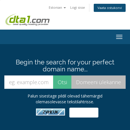
Estonian
Logi sisse
Vaata ostukorvi
Togg
navig
Begin the search for your perfect
domain name...
Palun sisestage pildil olevad tähemärgid
olemasolevasse tekstilahtrisse.