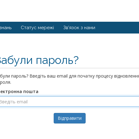
знань
Статус мережі
Зв'язок з нами
Забули пароль?
були пароль? Введіть ваш email для початку процесу відновленн
роля.
лектронна пошта
Відправити