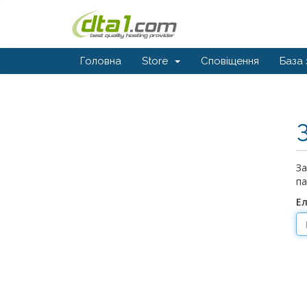
Головна
Store
Сповіщення
База 
За
па
Е