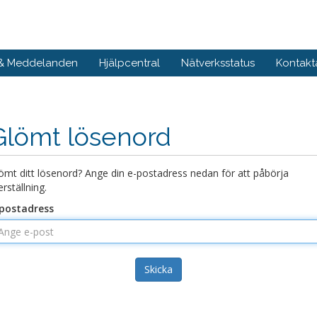
 & Meddelanden
Hjälpcentral
Nätverksstatus
Kontakt
Glömt lösenord
ömt ditt lösenord? Ange din e-postadress nedan för att påbörja
erställning.
postadress
Skicka