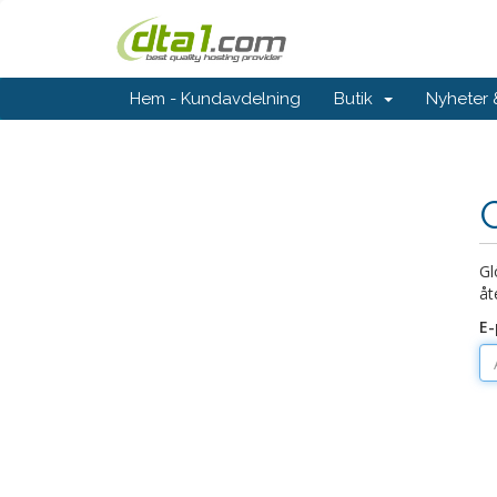
Hem - Kundavdelning
Butik
Nyheter
Gl
åt
E-