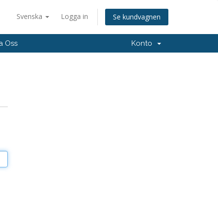
Svenska
Logga in
Se kundvagnen
a Oss
Konto