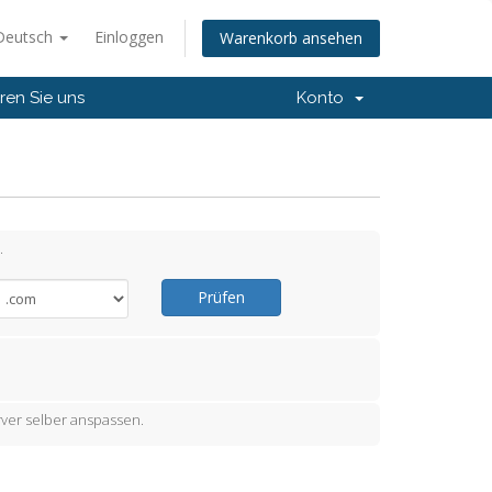
Deutsch
Einloggen
Warenkorb ansehen
ren Sie uns
Konto
.
Prüfen
ver selber anspassen.