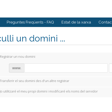
Preguntes Freqüents - FAQ
Estat de la xarxa
Contact
ulli un domini ...
Registrar un nou domini
www.
Transferir el seu domini des d'un altre registrar
Jo utilitzaré el meu propi domini i modificaré els noms del servidor