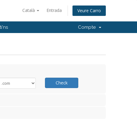
Català
Entrada
Veure Carro
i'ns
Compte
Check