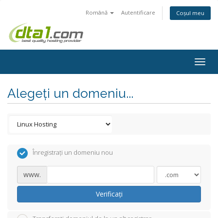
Română
Autentificare
Coșul meu
Togg
navig
Alegeți un domeniu...
Înregistrați un domeniu nou
www.
Verificați