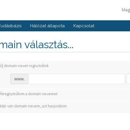
Mag
Tudásbázis
Hálózat állapota
Kapcsolat
ain választás...
Új domain nevet regisztrálok
www.
Átregisztrálom a domain nevemet
Már van domain nevem, azt használom