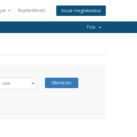
yar
Bejelentkezés
Kosár megtekintése
Fiók
Ellenőrzés