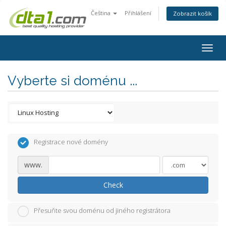
Čeština
Přihlášení
Zobrazit košík
Togg
navig
Vyberte si doménu ...
Registrace nové domény
www.
Check
Přesuňte svou doménu od jiného registrátora