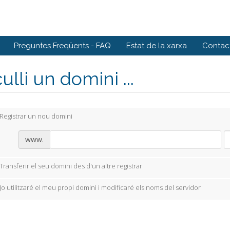
Preguntes Freqüents - FAQ
Estat de la xarxa
Contact
ulli un domini ...
Registrar un nou domini
www.
Transferir el seu domini des d'un altre registrar
Jo utilitzaré el meu propi domini i modificaré els noms del servidor