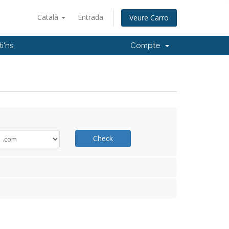
Català
Entrada
Veure Carro
i'ns
Compte
Check