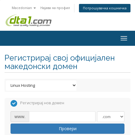
Macedonian
Најава на профил
Потрошувачка кошничка
Togg
navig
Регистрирај свој официјален
македонски домен
Регистрирај нов домен
www.
Провери