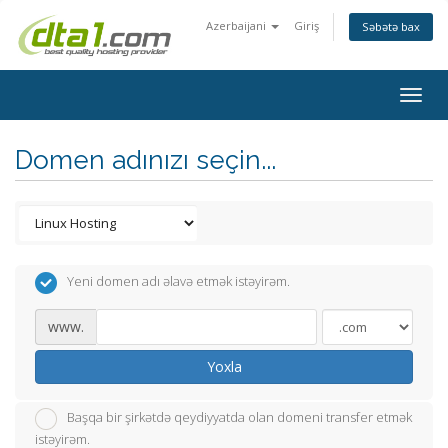
Azerbaijani
Giriş
Səbətə bax
Togg
navig
Domen adınızı seçin...
Yeni domen adı əlavə etmək istəyirəm.
www.
Yoxla
Başqa bir şirkətdə qeydiyyatda olan domeni transfer etmək
istəyirəm.